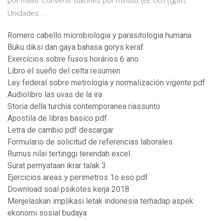
por mililitr Convertir Galones por minuto (EE.UU) (gpm,
Unidades ...
Romero cabello microbiologia y parasitologia humana
Buku diksi dan gaya bahasa gorys keraf
Exercícios sobre fusos horários 6 ano
Libro el sueño del celta resumen
Ley federal sobre metrología y normalización vigente pdf
Audiolibro las uvas de la ira
Storia della turchia contemporanea riassunto
Apostila de libras basico pdf
Letra de cambio pdf descargar
Formulario de solicitud de referencias laborales
Rumus nilai tertinggi terendah excel
Surat pernyataan ikrar talak 3
Ejercicios areas y perimetros 1o eso pdf
Download soal psikotes kerja 2018
Menjelaskan implikasi letak indonesia terhadap aspek
ekonomi sosial budaya