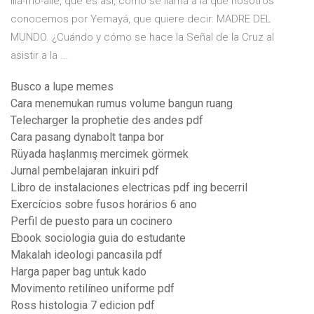
Illá-mo-allé, que es así, como se llama a la que nosotros
conocemos por Yemayá, que quiere decir: MADRE DEL
MUNDO. ¿Cuándo y cómo se hace la Señal de la Cruz al
asistir a la ...
Busco a lupe memes
Cara menemukan rumus volume bangun ruang
Telecharger la prophetie des andes pdf
Cara pasang dynabolt tanpa bor
Rüyada haşlanmış mercimek görmek
Jurnal pembelajaran inkuiri pdf
Libro de instalaciones electricas pdf ing becerril
Exercícios sobre fusos horários 6 ano
Perfil de puesto para un cocinero
Ebook sociologia guia do estudante
Makalah ideologi pancasila pdf
Harga paper bag untuk kado
Movimento retilíneo uniforme pdf
Ross histologia 7 edicion pdf