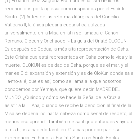
(1) El canon de la Sagrada Escritura es la lista de libros
reconocidos por la iglesia como inspirados por el Espíritu
Santo. (2) Antes de las reformas litúrgicas del Concilio
Vaticano II, la única plegaria eucarística utilizada
universalmente en la Misa en latín se llamaba el Canon
Romano. Olocun y Orichaoco ~ La guia del Oriaté OLOCUN -
Es después de Oddua, la más alta representación de Osha.
Este Orisha que está representada en Osha como la vida y la
muerte. OLOKUN es deidad de Osha, porque es el mar, y el
mar es Oló: expansión y extensión y es de OloKun donde sale
Illá-mo-allé, que es así, como se llama a la que nosotros
conocemos por Yemayá, que quiere decir: MADRE DEL
MUNDO. ¿Cuándo y cómo se hace la Señal de la Cruz al
asistir a la ... Ana, cuando se recibe la bendición al final de la
Misa se debería inclinar la cabeza como señal de respeto, al
menos eso aprendí. También me santiguo entonces y ayudo
a mis hijos a hacerlo también. Gracias por compartir su
experiencia. ‎En honor al Espíritu Santo on Apple Books